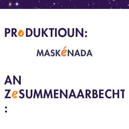
o
PR
DUKTIOUN:
AN
e
Z
SUMMENAARBECHT
: