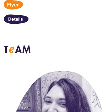
e
T
AM