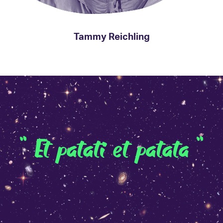
Tammy Reichling
" Et patati et patata "