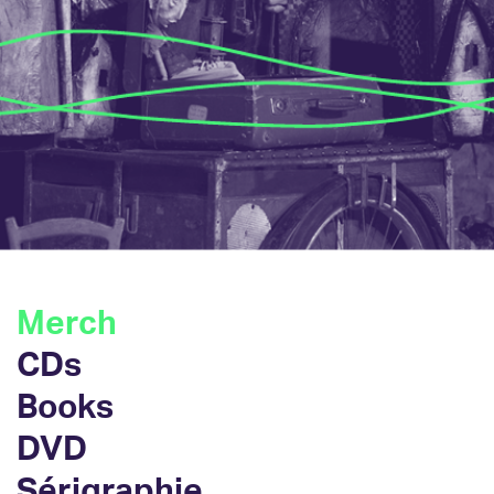
Skip navigation
Merch
CDs
Books
DVD
Sérigraphie