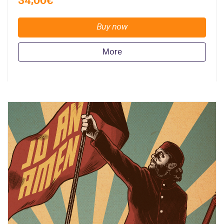
34,00
€
Buy now
More